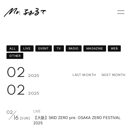
NE
WS
ALL
LIVE
EVENT
TV
RADIO
MAGAZINE
WEB
OTHER
ログイン
02
LAST MONTH
NEXT MONTH
2025
02
2025
LIVE
02
【大阪】SKID ZERO pre. OSAKA ZERO FESTIVAL
16
[SUN]
2025