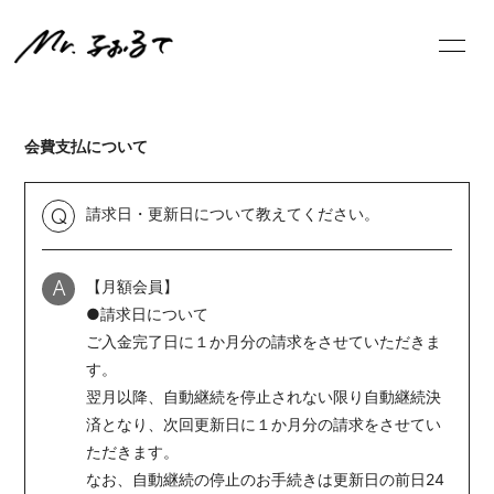
NE
WS
会費支払について
請求日・更新日について教えてください。
Q
ログイン
【月額会員】
A
●請求日について
ご入金完了日に１か月分の請求をさせていただきま
す。
翌月以降、自動継続を停止されない限り自動継続決
済となり、次回更新日に１か月分の請求をさせてい
ただきます。
なお、自動継続の停止のお手続きは更新日の前日24